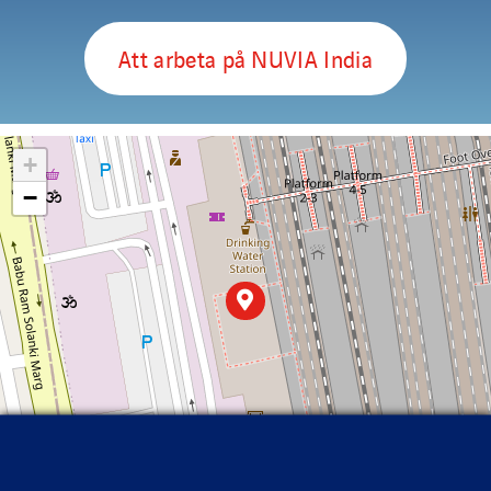
Att arbeta på NUVIA India
+
−
Leaflet
|
©
OpenStreetMap