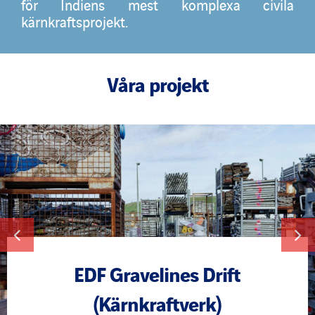
för Indiens mest komplexa civila
kärnkraftsprojekt.
Nyheter
Våra projekt
Publikationer
Search
for:
EDF Gravelines Drift
(Kärnkraftverk)