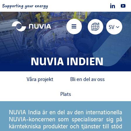
Skip
Supporting your energy
to
content
SV
Toggle
Navigation
Nuvia Hem
NUVIA INDIEN
Om NUVIA
Våra projekt
Bli en del av oss
Erbjudanden
Plats
Projekt
NUVIA India är en del av den internationella
NUVIA-koncernen som specialiserar sig på
kärntekniska produkter och tjänster till stöd
Bli en del av oss