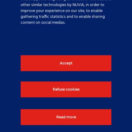
other similar technologies by NUVIA, in order to
livscykeln
improve your experience on our site, to enable
gathering traffic statistics and to enable sharing
content on social medias.
Från konstruktion och EPC-leverans till underhåll,
instrumentering och avveckling – vi täcker varje
steg.
Lokalt fokus, globala standarder
Accept
Med rötterna i Benelux, uppbackad av NUVIA-
Refuse cookies
koncernens globala expertis, innovation och
säkerhetskultur.
Säkerhet, kvalitet och miljö
Read more