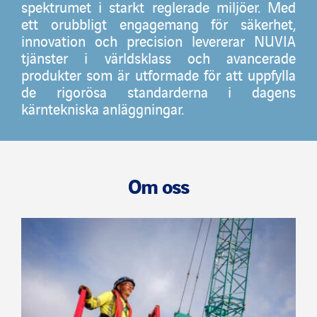
spektrumet i starkt reglerade miljöer. Med
ett orubbligt engagemang för säkerhet,
Nyheter
innovation och precision levererar NUVIA
tjänster i världsklass och avancerade
produkter som är utformade för att uppfylla
Publikationer
de rigorösa standarderna i dagens
kärntekniska anläggningar.
Search
for:
Om oss