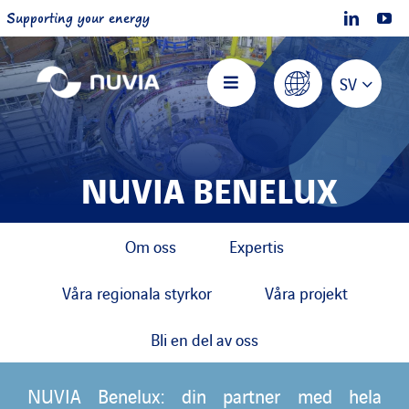
Skip
Supporting your energy
to
content
SV
Toggle
Navigation
Nuvia Hem
NUVIA BENELUX
Om NUVIA
Om oss
Expertis
Erbjudanden
Våra regionala styrkor
Våra projekt
Projekt
Bli en del av oss
Bli en del av oss
NUVIA Benelux: din partner med hela