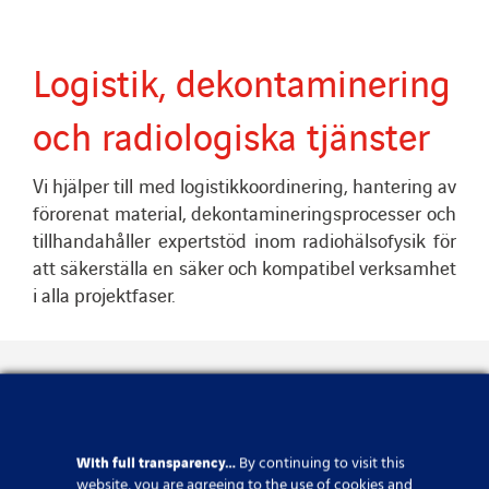
Logistik, dekontaminering
och radiologiska tjänster
Vi hjälper till med logistikkoordinering, hantering av
förorenat material, dekontamineringsprocesser och
tillhandahåller expertstöd inom radiohälsofysik för
att säkerställa en säker och kompatibel verksamhet
i alla projektfaser.
Våra regionala styrkor
With full transparency…
By continuing to visit this
Stöd från början till slut under hela
website, you are agreeing to the use of cookies and