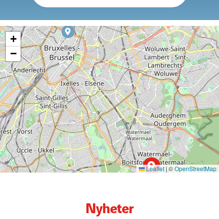
+
−
Leaflet
|
©
OpenStreetMap
Nyheter