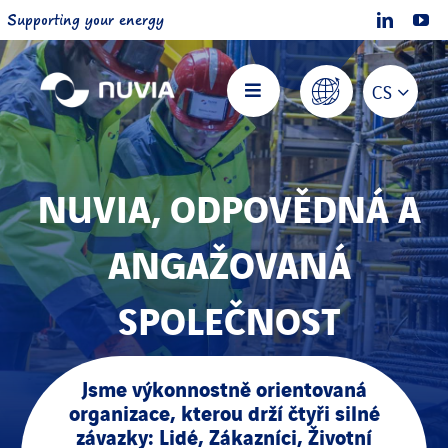
Skip
Supporting your energy
to
content
CS
Toggle
Navigation
Hlavní stránka
NUVIA
, ODPOVĚDNÁ
A
O společnosti NUVIA
ANGAŽOVANÁ
Nabízíme
SPOLEČNOST
Projekty
Jsme výkonnostně orientovaná
organizace, kterou drží čtyři silné
Přidejte se k nám
závazky: Lidé, Zákazníci, Životní