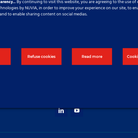
parency…
By continuing to visit this website, you are agreeing to the use of
echnologies by NUVIA, in order to improve your experience on our site, to en
cs and to enable sharing content on social medias.
Refuse cookies
Read more
Cooki
Supporting your energy