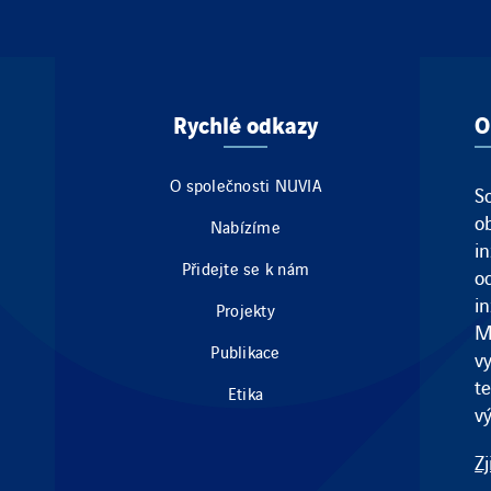
Rychlé odkazy
O
O společnosti NUVIA
S
o
Nabízíme
i
Přidejte se k nám
od
in
Projekty
M
Publikace
v
t
Etika
vý
Zj