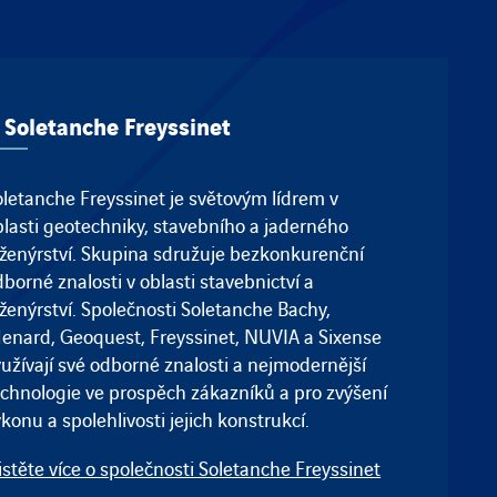
 Soletanche Freyssinet
oletanche Freyssinet je světovým lídrem v
blasti geotechniky, stavebního a jaderného
nženýrství. Skupina sdružuje bezkonkurenční
borné znalosti v oblasti stavebnictví a
ženýrství. Společnosti
Soletanche Bachy
,
enard
,
Geoquest
,
Freyssinet
, NUVIA a
Sixense
yužívají své odborné znalosti a nejmodernější
echnologie ve prospěch zákazníků a pro zvýšení
konu a spolehlivosti jejich konstrukcí.
istěte více o společnosti Soletanche Freyssinet