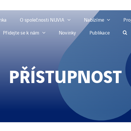
ánka
O společnosti NUVIA
Nabízíme
Pro
Přidejte se k nám
Novinky
Publikace
PŘÍSTUPNOST