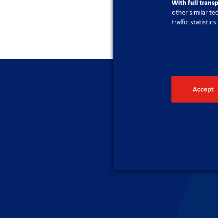
With full trans
other similar t
traffic statisti
Accept