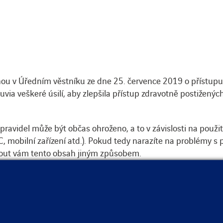
ou v Úředním věstníku ze dne 25. července 2019 o přístupu 
via veškeré úsilí, aby zlepšila přístup zdravotně postiženýc
pravidel může být občas ohroženo, a to v závislosti na použ
AC, mobilní zařízení atd.). Pokud tedy narazíte na problémy 
ut vám tento obsah jiným způsobem.
 nebo nám napsat e-mail na adresu info@soletanchefreyssin
ouborů atd. – byste upřednostňovali.