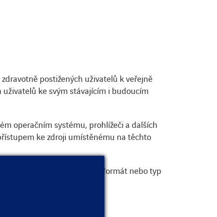
zdravotně postižených uživatelů k veřejně
h uživatelů ke svým stávajícím i budoucím
itém operačním systému, prohlížeči a dalších
s přístupem ke zdroji umístěnému na těchto
et.com a sdělit nám, o jaký formát nebo typ