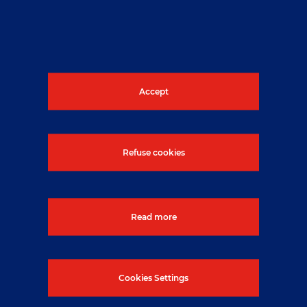
rámcové smlouvy na
profesionální služby s EDF
Nuclear
Accept
Published On: 17. 6. 2026
Refuse cookies
Read more
Cookies Settings