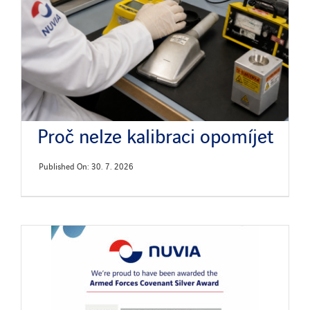
Novinky
Publikace
Search
Proč nelze kalibraci opomíjet
for:
Published On: 30. 7. 2026