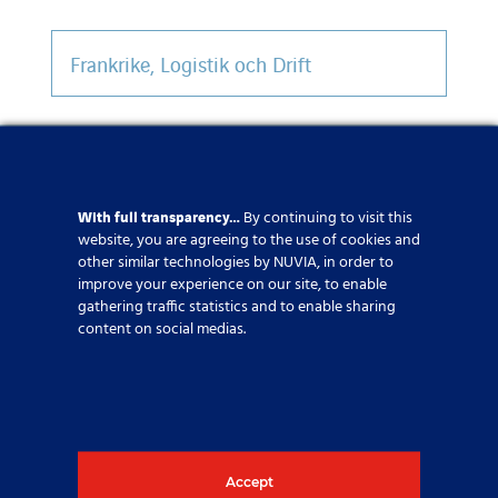
Frankrike
,
Logistik och Drift
Dela den här artikeln
With full transparency…
By continuing to visit this
website, you are agreeing to the use of cookies and
Om du behöver ytterligare
other similar technologies by NUVIA, in order to
improve your experience on our site, to enable
information, vänligen klicka på
gathering traffic statistics and to enable sharing
content on social medias.
knappen nedan.
Kontakta oss
Accept