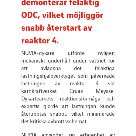
demonterar felaktig
ODC, vilket möjliggör
Nyheter
snabb återstart av
Publikationer
reaktor 4.
Search
NUVIA-dykare utförde nyligen
mekaniskt underhåll under vattnet för
for:
att avlägsna det felaktiga
lastningshjälpverktyget som påverkade
lastningen av reaktor 4 vid
kärnkraftverket Cruas Meysse.
Dykarteamets reaktionsförmåga och
expertis gjorde att lastningen kunde
återupptas snabbt, vilket minimerade
det kritiska avbrottsschemat.
NUVIA använder sin erfarenhet av