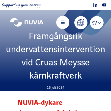
Skip
Supporting your energy
to
content
SV
Toggle
Navigation
Framgångsrik
Nuvia Hem
undervattensintervention
Om NUVIA
vid Cruas Meysse
kärnkraftverk
Erbjudanden
16 juli 2024
Projekt
NUVIA-dykare
Bli en del av oss