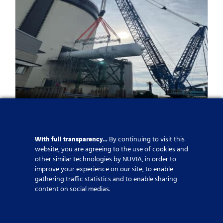
En ny milstolpe i
With full transparency…
nedmonteringen av Ringhals 2-
By continuing to visit this
website, you are agreeing to the use of cookies and
reaktorn i Sverige
other similar technologies by NUVIA, in order to
improve your experience on our site, to enable
gathering traffic statistics and to enable sharing
Published On: 19 juni 2025
content on social medias.