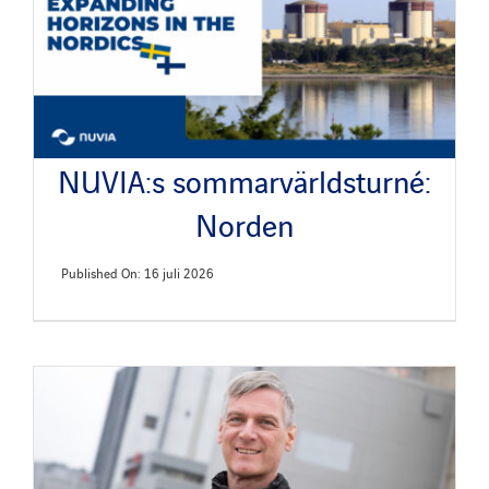
Nyheter
Publikationer
NUVIA:s sommarvärldsturné:
Search
Norden
for:
Published On: 16 juli 2026