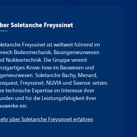
ber Soletanche Freyssinet
oletanche Freyssinet ist weltweit führend im
ereich Bodenmechanik, Bauingenieurwesen
nd Nukleartechnik.
Die Gruppe vereint
inzigartiges Know-how im Bauwesen und
ngenieurwesen.
Soletanche Bachy
,
Menard
,
eoquest
,
Freyssinet
, NUVIA und
Sixense
setzen
re technische Expertise im Interesse ihrer
unden und für die Leistungsfähigkeit ihrer
auwerke ein.
ehr über Soletanche Freysinnet erfahren