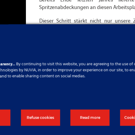
Spritzenabdeckungen an diesen Arbeitspla
Dieser Schritt stärkt nicht nur unser
sondern trägt auch dazu bei, modernste
bereitzustellen.
parency…
By continuing to visit this website, you are agreeing to the use of
learmessung
,
Tschechische Republik
echnologies by NUVIA, in order to improve your experience on our site, to en
cs and to enable sharing content on social medias.
Refuse cookies
Read more
Cooki
mationen klicken Sie bitte auf die S