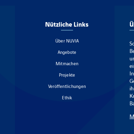
Nützliche Links
Ü
Über NUVIA
S
B
Angebote
u
Mitmachen
e
I
Projekte
G
Veröffentlichungen
ih
K
Ethik
B
M