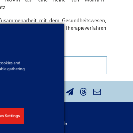
tz.
e Zusammenarbeit mit dem Gesundheitswesen,
 und sichere Diagnose- und Therapieverfahren
 cookies and
able gathering
es Settings
chaltfläche unten.