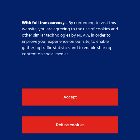
Frankreich
With full transparency…
By continuing to visit this
website, you are agreeing to the use of cookies and
Nordische
other similar technologies by NUVIA, in order to
improve your experience on our site, to enable
gathering traffic statistics and to enable sharing
content on social medias.
Vereinigtes Königreich
USA
Accept
Lokale Karriereseiten
Refuse cookies
Entdecken Sie die einzigartigen Stärken unserer