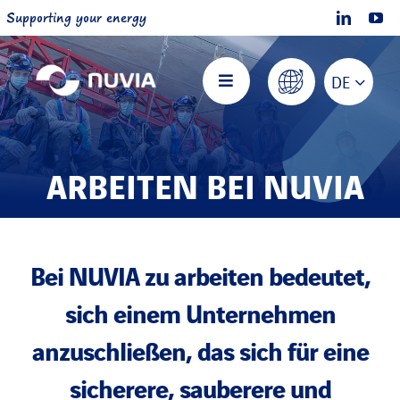
Skip
Supporting your energy
to
content
DE
Toggle
Navigation
Nuvia Startseite
ARBEITEN BEI NUVIA
Über NUVIA
Angebote
Bei NUVIA zu arbeiten bedeutet,
sich einem Unternehmen
Projekte
anzuschließen, das sich für eine
sicherere, sauberere und
Mitmachen