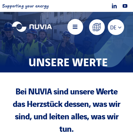
Skip
Supporting your energy
to
content
DE
Toggle
Navigation
Nuvia Startseite
UNSERE WERTE
Über NUVIA
Bei NUVIA sind unsere Werte
Angebote
das Herzstück dessen, was wir
Projekte
sind, und leiten alles, was wir
tun.
Mitmachen