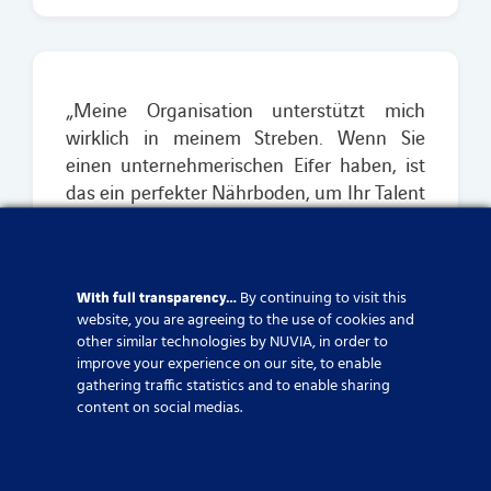
„Meine Organisation unterstützt mich
wirklich in meinem Streben. Wenn Sie
einen unternehmerischen Eifer haben, ist
das ein perfekter Nährboden, um Ihr Talent
und Ihre Fähigkeiten zu verfeinern und
Ihnen wirklich dabei zu helfen, der zu sein
und zu werden, der Sie wirklich sind.“
With full transparency…
By continuing to visit this
website, you are agreeing to the use of cookies and
#Entrepreneurship
other similar technologies by NUVIA, in order to
improve your experience on our site, to enable
gathering traffic statistics and to enable sharing
content on social medias.
Ashish Jha – NUVIA Indien