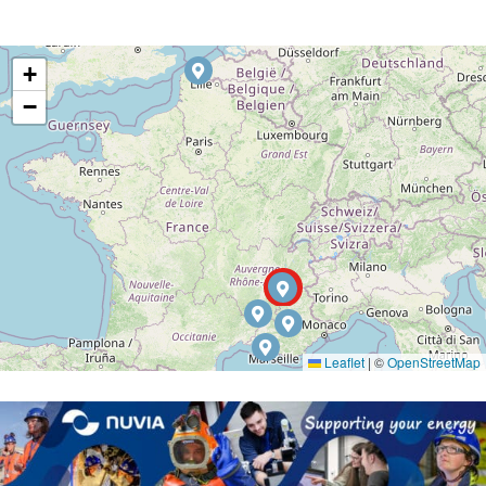
+
−
Leaflet
|
©
OpenStreetMap