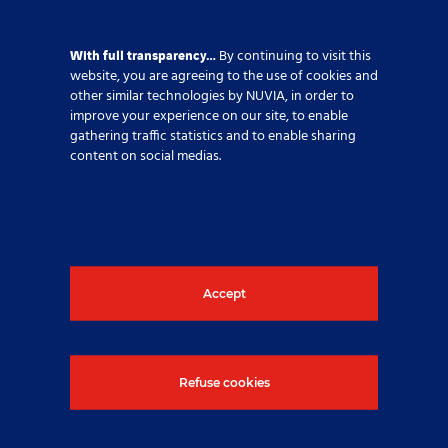
With full transparency…
By continuing to visit this
website, you are agreeing to the use of cookies and
other similar technologies by NUVIA, in order to
improve your experience on our site, to enable
gathering traffic statistics and to enable sharing
content on social medias.
Accept
Brandschutz in der
Tschechischen Republik
Refuse cookies
Published On: 28. Juli 2025