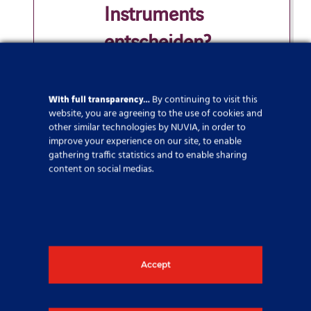
Instruments
entscheiden?
Eine große Auswahl an Lösungen für
die Herausforderungen unserer
With full transparency…
By continuing to visit this
Kunden
website, you are agreeing to the use of cookies and
other similar technologies by NUVIA, in order to
Innovative Produkte, die die Grenzen
improve your experience on our site, to enable
der Strahlungsdetektion erweitern
gathering traffic statistics and to enable sharing
content on social medias.
Ein engagiertes Team, das Hand in
Hand mit unseren Kunden arbeitet
NUVIATech Instruments in
Accept
Bildern