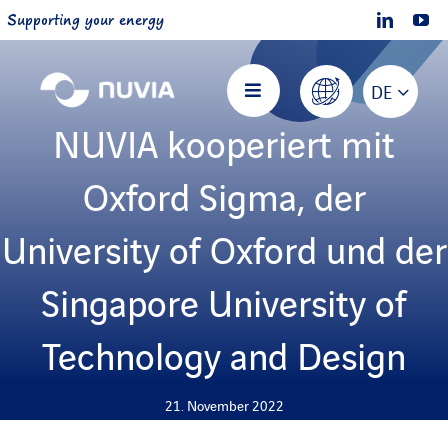
Skip
Supporting your energy
to
content
DE
Toggle
Navigation
NUVIA kooperiert mit
Nuvia Startseite
Oxford Sigma, der
Über NUVIA
University of Oxford und der
Singapore University of
Angebote
Technology and Design
Projekte
21. November 2022
Mitmachen