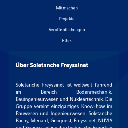
Mitmachen
Projekte
Veröffentlichungen
Ethik
Über Soletanche Freyssinet
Soletanche Freyssinet ist weltweit führend
im Bereich Bodenmechanik,
Bauingenieurwesen und Nukleartechnik.
Die
Gruppe vereint einzigartiges Know-how im
Bauwesen und Ingenieurwesen.
Soletanche
Bachy
,
Menard
,
Geoquest
,
Freyssinet
, NUVIA
und
Sixense
setzen ihre technische Expertise