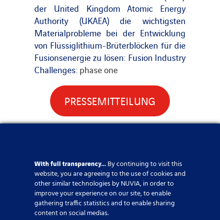
der United Kingdom Atomic Energy
Authority (UKAEA) die wichtigsten
Materialprobleme bei der Entwicklung
von Flüssiglithium-Brüterblöcken für die
Fusionsenergie zu lösen: Fusion Industry
Challenges
: phase one
PRESSEMITTEILUNG
Partnerschaft
,
Vereinigtes Königreich
With full transparency…
By continuing to visit this
website, you are agreeing to the use of cookies and
Teilen Sie diesen Artikel
other similar technologies by NUVIA, in order to
improve your experience on our site, to enable
gathering traffic statistics and to enable sharing
content on social medias.