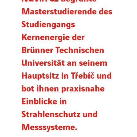
Masterstudierende des
Nachrichten
Studiengangs
Kernenergie der
Veröffentlichungen
Brünner Technischen
Search
Universität an seinem
for:
Hauptsitz in Třebíč und
bot ihnen praxisnahe
Einblicke in
Strahlenschutz und
Messsysteme.