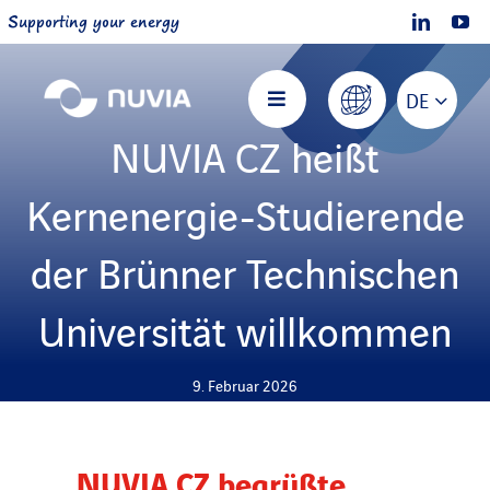
Skip
Supporting your energy
to
content
DE
Toggle
Navigation
NUVIA CZ heißt
Nuvia Startseite
Kernenergie-Studierende
Über NUVIA
der Brünner Technischen
Universität willkommen
Angebote
9. Februar 2026
Projekte
Mitmachen
NUVIA CZ begrüßte