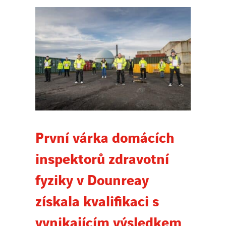
Novinky
Publikace
Search
for:
První várka domácích
inspektorů zdravotní
fyziky v Dounreay
získala kvalifikaci s
vynikajícím výsledkem