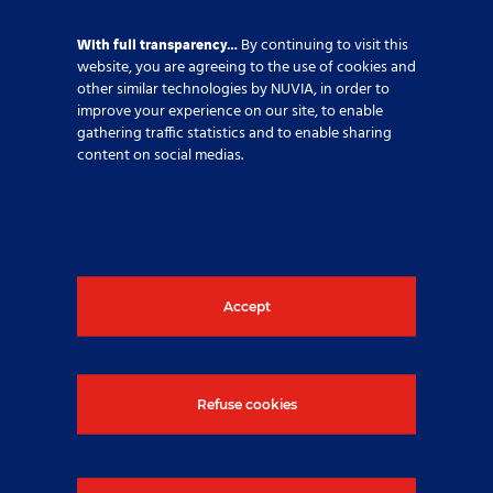
With full transparency…
By continuing to visit this
website, you are agreeing to the use of cookies and
other similar technologies by NUVIA, in order to
HR / Lidské zdroje
,
Radiologická fyzika,
improve your experience on our site, to enable
bezpečnost, detekce a měření radiace
,
gathering traffic statistics and to enable sharing
content on social medias.
Spojené království
Sdílet tento článek
Accept
Pokud potřebujete další
informace, klikněte na tlačítko
Refuse cookies
níže.