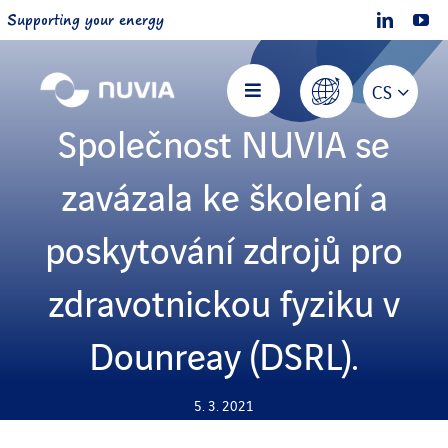
Skip
Supporting your energy
to
content
CS
Toggle
Navigation
Společnost NUVIA se
Hlavní stránka
zavázala ke školení a
O společnosti NUVIA
poskytování zdrojů pro
zdravotnickou fyziku v
Nabízíme
Dounreay (DSRL).
Projekty
5. 3. 2021
Přidejte se k nám