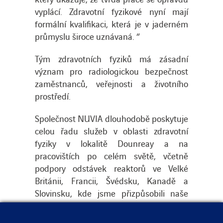
vyplácí. Zdravotní fyzikové nyní mají
formální kvalifikaci, která je v jaderném
průmyslu široce uznávaná. “
Tým zdravotních fyziků má zásadní
význam pro radiologickou bezpečnost
zaměstnanců, veřejnosti a životního
prostředí.
Společnost NUVIA dlouhodobě poskytuje
celou řadu služeb v oblasti zdravotní
fyziky v lokalitě Dounreay a na
pracovištích po celém světě, včetně
podpory odstávek reaktorů ve Velké
Británii, Francii, Švédsku, Kanadě a
Slovinsku, kde jsme přizpůsobili naše
klíčové kompetence místním regulačním
požadavkům a požadavkům zařízení.