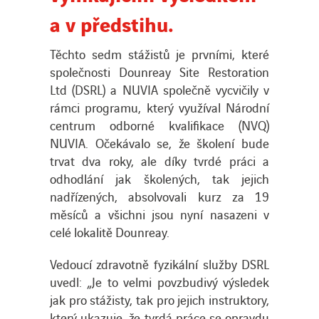
a v předstihu.
Těchto sedm stážistů je prvními, které
společnosti Dounreay Site Restoration
Ltd (DSRL) a NUVIA společně vycvičily v
rámci programu, který využíval Národní
centrum odborné kvalifikace (NVQ)
NUVIA. Očekávalo se, že školení bude
trvat dva roky, ale díky tvrdé práci a
odhodlání jak školených, tak jejich
nadřízených, absolvovali kurz za 19
měsíců a všichni jsou nyní nasazeni v
celé lokalitě Dounreay.
Vedoucí zdravotně fyzikální služby DSRL
uvedl: „Je to velmi povzbudivý výsledek
jak pro stážisty, tak pro jejich instruktory,
který ukazuje, že tvrdá práce se opravdu