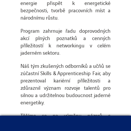
energie přispět k energetické
bezpečnosti, tvorbě pracovních míst a
národnímu růstu.
Program zahrnuje řadu doprovodných
akcí plných poznatků a cenných
příležitostí k networkingu v celém
jaderném sektoru.
Náš tým zkušených odborníků a učňů se
zúčastní Skills & Apprenticeship Fair, aby
prezentoval kariérní příležitosti a
zdůraznil význam rozvoje talentů pro
silnou a udržitelnou budoucnost jaderné
energetiky.
Těšíme se na výměnu názorů s
parlamentními zástupci a na příspěvek k
diskuzím, které budou formovat