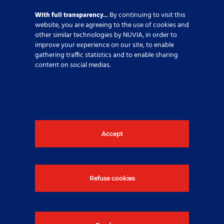
budoucnost našeho odvětví.
With full transparency…
By continuing to visit this
website, you are agreeing to the use of cookies and
other similar technologies by NUVIA, in order to
improve your experience on our site, to enable
gathering traffic statistics and to enable sharing
Uncategorized @cs
content on social medias.
Sdílet tento článek
Accept
Pokud potřebujete další
informace, klikněte na tlačítko
Refuse cookies
níže.