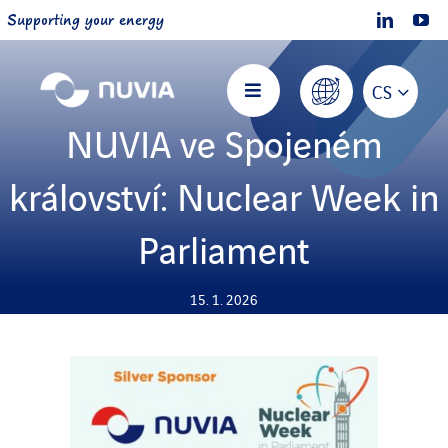
Skip
Supporting your energy
to
content
CS
Toggle
Navigation
NUVIA ve Spojeném
Hlavní stránka
království: Nuclear Week in
O společnosti NUVIA
Parliament
Nabízíme
15. 1. 2026
Projekty
Přidejte se k nám