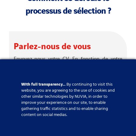
processus de sélection ?
Parlez-nous de vous
Envoyez-nous votre CV. En fonction de votre
formation et de votre expérience, nous
évaluerons si nous avons une offre d’emploi
intéressante à vous proposer.
With full transparency…
By continuing to visit this
website, you are agreeing to the use of cookies and
other similar technologies by NUVIA, in order to
improve your experience on our site, to enable
gathering traffic statistics and to enable sharing
Notre spécialiste RH vous
content on social medias.
contactera