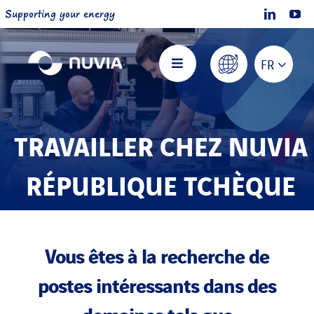
Passer
Supporting your energy
au
contenu
FR
Toggle
Navigation
Accueil
TRAVAILLER CHEZ NUVIA
A propos de NUVIA
RÉPUBLIQUE TCHÈQUE
Nos offres
Vous êtes à la recherche de
Projets
postes intéressants dans des
Rejoignez-nous
domaines tels que