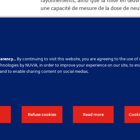
une capacité de mesure de la dose de neut
Restez connecté pour plus d’informations 
lique Tchèque
parency…
By continuing to visit this website, you are agreeing to the use of
echnologies by NUVIA, in order to improve your experience on our site, to en
cs and to enable sharing content on social medias.
lus d’informations, veuillez cliquer 
Refuse cookies
Read more
Cooki
Contactez nous