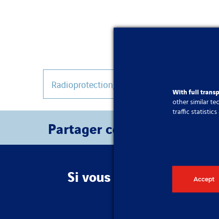
Radioprotection, sécurité et mesures
,
Répub
With full trans
other similar t
traffic statisti
Partager cet article
Si vous avez besoin de p
Accept