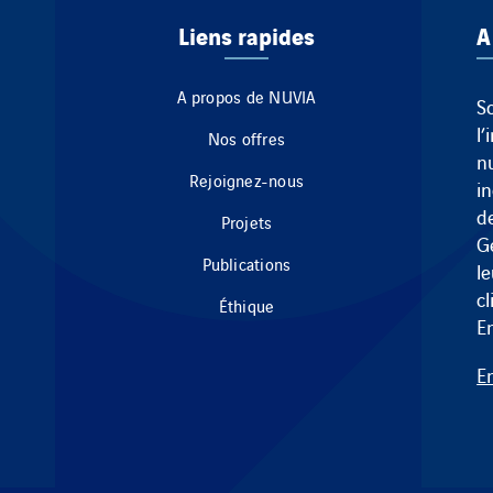
Liens rapides
A
A propos de NUVIA
S
l’
Nos offres
n
Rejoignez-nous
i
de
Projets
G
Publications
le
c
Éthique
E
E