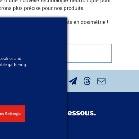
rons plus précise pour nos produits.
sur nos futurs développements en dosimétrie !
 cookies and
able gathering
sur le bouton ci-dessous.
es Settings