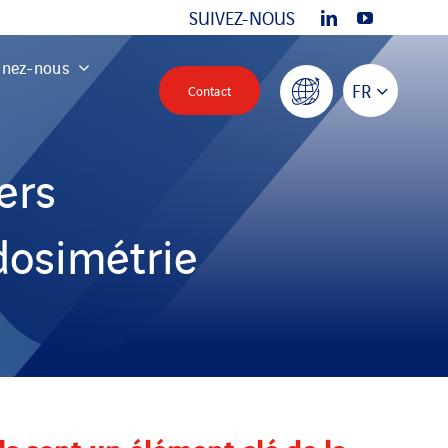
SUIVEZ-NOUS
gnez-nous
FR
Contact
ers
dosimétrie
s sont un élément clé de la