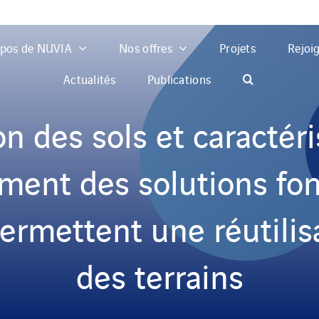
opos de NUVIA
Nos offres
Projets
Rejoi
Actualités
Publications
n des sols et caractér
mment des solutions fon
ermettent une réutilis
des terrains