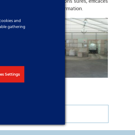
s, en fournissant des solutions sûres, efficaces
— elle est synonyme de transformation.
 cookies and
able gathering
es Settings