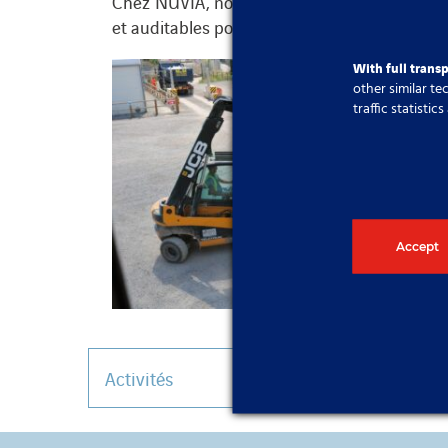
Chez NUVIA, nous proposons des services comp
et auditables pour les sites nucléaires et in
With full trans
other similar t
traffic statisti
Accept
Activités