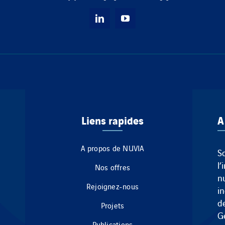
Liens rapides
A
A propos de NUVIA
S
l’
Nos offres
n
Rejoignez-nous
i
de
Projets
G
Publications