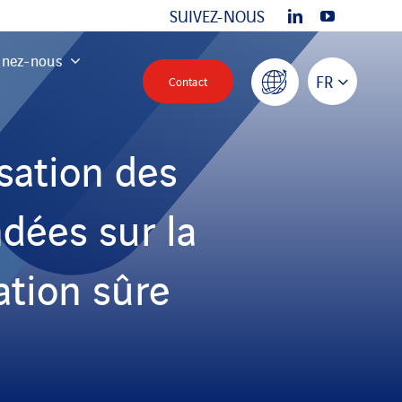
SUIVEZ-NOUS
gnez-nous
FR
Contact
isation des
dées sur la
ation sûre