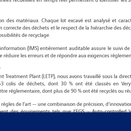
ation des matériaux. Chaque lot excavé est analysé et cara
n correcte des déchets et le respect de la hiérarchie des dé
ssibilités de recyclage.
information (IMS) entièrement auditable assure le suivi de 
de réduire les erreurs et de répondre aux exigences réglemen
?
ent Treatment Plant (LETP), nous avons travaillé sous la d
53 colis de déchets, dont 30 % ont été classés en Ver
re réglementaire, dont plus de 90 % ont été recyclés ou réut
s règles de l’art — une combinaison de précision, d’innovation
ment des équipements tels que l’EGS – Auto-controlled
vestigations précises et efficaces.