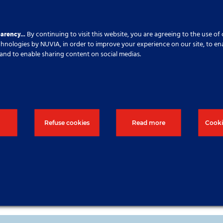
lets de dépollution des sols et de caractérisation des site
dustriels. Car la dépollution ne se limite pas à l’enlèvement 
parency…
By continuing to visit this website, you are agreeing to the use of
echnologies by NUVIA, in order to improve your experience on our site, to en
cs and to enable sharing content on social medias.
Refuse cookies
Read more
Cooki